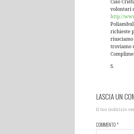
Ciao Crist
volontari 
http://www
Poliambula
richieste 
riusciamo
troviamo 
Compliment
S.
LASCIA UN C
Il tuo indirizzo e
COMMENTO
*