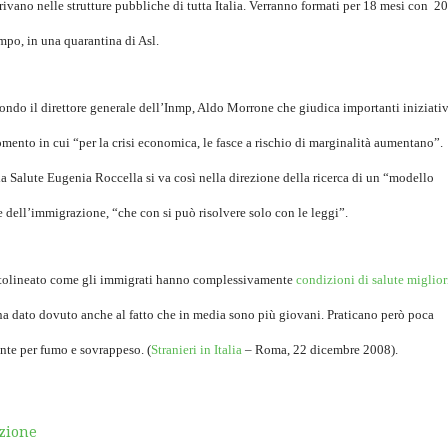
rivano nelle strutture pubbliche di tutta Italia. Verranno formati per 18 mesi con 2
ampo, in una quarantina di Asl.
ondo il direttore generale dell’Inmp, Aldo Morrone che giudica importanti iniziati
omento in cui “per la crisi economica, le fasce a rischio di marginalità aumentano”.
lla Salute Eugenia Roccella si va così nella direzione della ricerca di un “modello
e dell’immigrazione, “che con si può risolvere solo con le leggi”.
sottolineato come gli immigrati hanno complessivamente
condizioni di salute miglior
 una dato dovuto anche al fatto che in media sono più giovani. Praticano però poca
nte per fumo e sovrappeso. (
Stranieri in Italia
– Roma, 22 dicembre 2008).
zione