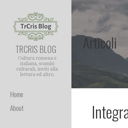
Passa
al
contenuto
Articoli
TRCRIS BLOG
Cultura romena e
italiana, scambi
culturali, inviti alla
lettura ed altro.
Home
Integr
About