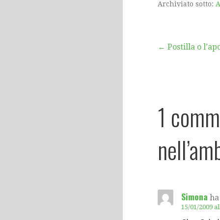
Archiviato sotto:
A
Navigazion
← Postilla o l’apo
articoli
1 comm
nell’amb
Simona
ha
15/01/2009 a