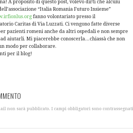
ina! A proposito di questo post, volevo dirti che alcuni
dell’associazione “Italia Romania Futuro Insieme”
.irfionlus.org
fanno volontariato presso il
torio Caritas di Via Luzzati. Ci vengono fatte diverse
per pazienti romeni anche da altri ospedali e non sempre
 ad aiutarli. Mi piacerebbe conoscerla…chiassà che non
un modo per collaborare.
i per il blog!
OMMENTO
mail non sarà pubblicato.
I campi obbligatori sono contrassegnat