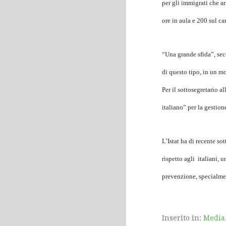
per gli immigrati che ar
ore in aula e 200 sul c
“Una grande sfida”, sec
di questo tipo, in un m
Per il sottosegretario a
italiano” per la gestion
L’Istat ha di recente 
rispetto agli italiani,
prevenzione, specialme
Inserito in:
Media