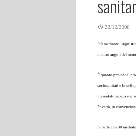
sanitar
22/12/2008
Più mediatori linguistic
quattro angoli del mon
È quanto prevede il pro
sociosanitari e lo svilu
presentato sabato scorso
Povertà, in convenzione
Si parte con 80 mediato