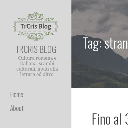
Passa
al
contenuto
Tag: stran
TRCRIS BLOG
Cultura romena e
italiana, scambi
culturali, inviti alla
lettura ed altro.
Home
About
Fino al