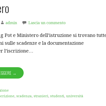
ero
admin
Lascia un commento
ng Pot e Ministero dell’istruzione si trovano tutt
ni sulle scadenze e la documentazione
r l’iscrizione…
LEGGERE →
zione
scrizione
,
scadenza
,
stranieri
,
studenti
,
università