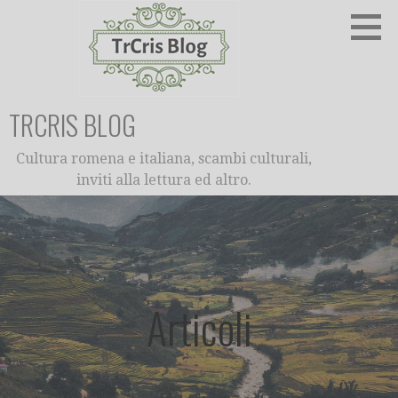
Passa
al
contenuto
TRCRIS BLOG
Cultura romena e italiana, scambi culturali,
inviti alla lettura ed altro.
Articoli