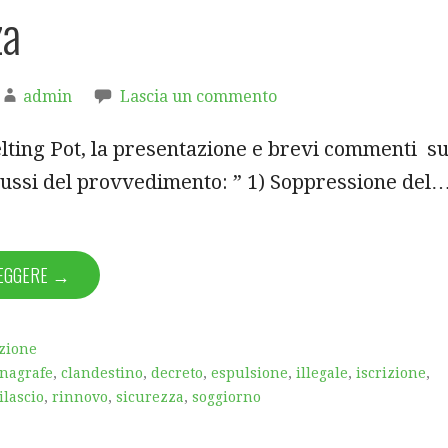
za
admin
Lascia un commento
elting Pot, la presentazione e brevi commenti su
cussi del provvedimento: ” 1) Soppressione del
LEGGERE →
zione
nagrafe
,
clandestino
,
decreto
,
espulsione
,
illegale
,
iscrizione
,
ilascio
,
rinnovo
,
sicurezza
,
soggiorno