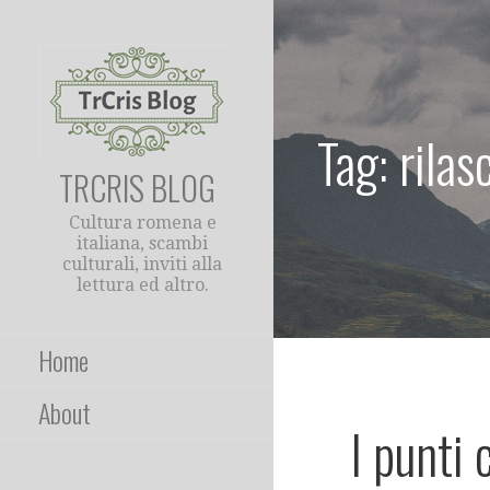
Passa
al
contenuto
Tag: rilas
TRCRIS BLOG
Cultura romena e
italiana, scambi
culturali, inviti alla
lettura ed altro.
Home
About
I punti